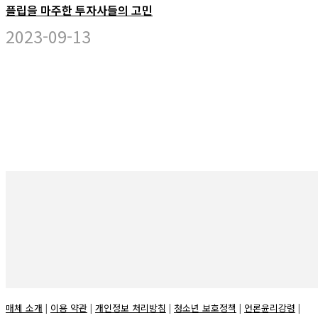
플립을 마주한 투자사들의 고민
2023-09-13
시리즈
뉴스
피플
오피니언
리포트
포럼
매체 소개
|
이용 약관
|
개인정보 처리방침
|
청소년 보호정책
|
언론윤리강령
|