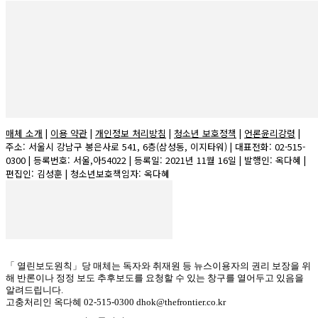
매체 소개
|
이용 약관
|
개인정보 처리방침
|
청소년 보호정책
|
언론윤리강령
|
주소: 서울시 강남구 봉은사로 541, 6층(삼성동, 이지타워) | 대표전화: 02-515-
0300 | 등록번호: 서울,아54022 | 등록일: 2021년 11월 16일 | 발행인: 옥다혜 |
편집인: 김성훈 | 청소년보호책임자: 옥다혜
「 열린보도원칙」당 매체는 독자와 취재원 등 뉴스이용자의 권리 보장을 위
해 반론이나 정정 보도 추후보도를 요청할 수 있는 창구를 열어두고 있음을
알려드립니다.
고충처리인 옥다혜 02-515-0300 dhok@thefrontier.co.kr