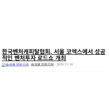
한국벤처캐피탈협회, 서울 코엑스에서 성공
적인 벤처투자 로드쇼 개최
송석원 인턴기자
-
2023-11-14
시리즈
뉴스
피플
오피니언
리포트
포럼