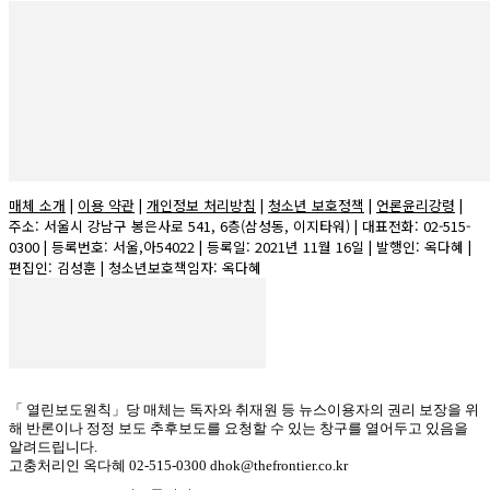
매체 소개
|
이용 약관
|
개인정보 처리방침
|
청소년 보호정책
|
언론윤리강령
|
주소: 서울시 강남구 봉은사로 541, 6층(삼성동, 이지타워) | 대표전화: 02-515-
0300 | 등록번호: 서울,아54022 | 등록일: 2021년 11월 16일 | 발행인: 옥다혜 |
편집인: 김성훈 | 청소년보호책임자: 옥다혜
「 열린보도원칙」당 매체는 독자와 취재원 등 뉴스이용자의 권리 보장을 위
해 반론이나 정정 보도 추후보도를 요청할 수 있는 창구를 열어두고 있음을
알려드립니다.
고충처리인 옥다혜 02-515-0300 dhok@thefrontier.co.kr