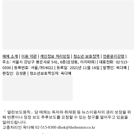
매체 소개
|
이용 약관
|
개인정보 처리방침
|
청소년 보호정책
|
언론윤리강령
|
주소: 서울시 강남구 봉은사로 541, 6층(삼성동, 이지타워) | 대표전화: 02-515-
0300 | 등록번호: 서울,아54022 | 등록일: 2021년 11월 16일 | 발행인: 옥다혜 |
편집인: 김성훈 | 청소년보호책임자: 옥다혜
「 열린보도원칙」당 매체는 독자와 취재원 등 뉴스이용자의 권리 보장을 위
해 반론이나 정정 보도 추후보도를 요청할 수 있는 창구를 열어두고 있음을
알려드립니다.
고충처리인 옥다혜 02-515-0300 dhok@thefrontier.co.kr