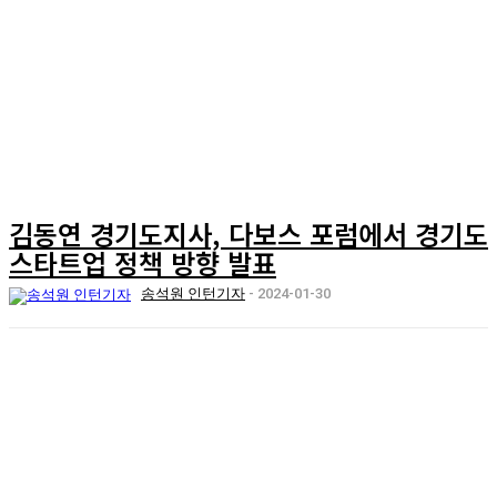
김동연 경기도지사, 다보스 포럼에서 경기도
스타트업 정책 방향 발표
송석원 인턴기자
-
2024-01-30
시리즈
뉴스
피플
오피니언
리포트
포럼