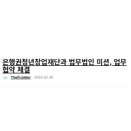
은행권청년창업재단과 법무법인 미션, 업무
협약 체결
Thefrontier
-
2024-02-05
시리즈
뉴스
피플
오피니언
리포트
포럼