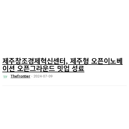
제주창조경제혁신센터, 제주형 오픈이노베
이션 오픈그라운드 밋업 성료
Thefrontier
-
2024-07-09
시리즈
뉴스
피플
오피니언
리포트
포럼