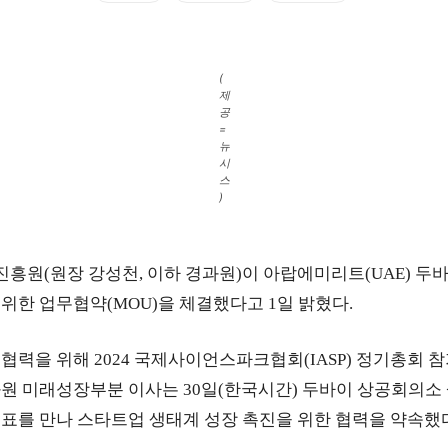
(
제
공
=
뉴
시
스
)
원(원장 강성천, 이하 경과원)이 아랍에미리트(UAE) 두
위한 업무협약(MOU)을 체결했다고 1일 밝혔다.
협력을 위해 2024 국제사이언스파크협회(IASP) 정기총회 
원 미래성장부분 이사는 30일(한국시간) 두바이 상공회의소
표를 만나 스타트업 생태계 성장 촉진을 위한 협력을 약속했