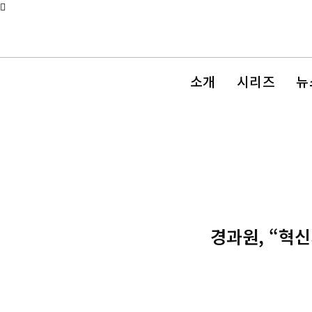
소개
시리즈
뉴
경과원, “혁