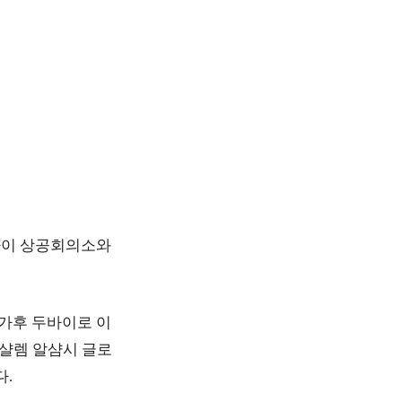
바이 상공회의소와
참가후 두바이로 이
 샬렘 알샴시 글로
다.