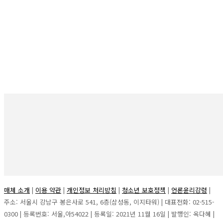
니다”
“예쁜 부스보다 성과 있는 부스” 마이페어, 수출 기업을 위한 박
람회 전략 세미나 개최
시리즈
뉴스
피플
오피니언
리포트
포럼
매체 소개
|
이용 약관
|
개인정보 처리방침
|
청소년 보호정책
|
언론윤리강령
|
주소: 서울시 강남구 봉은사로 541, 6층(삼성동, 이지타워) | 대표전화: 02-515-
0300 | 등록번호: 서울,아54022 | 등록일: 2021년 11월 16일 | 발행인: 옥다혜 |