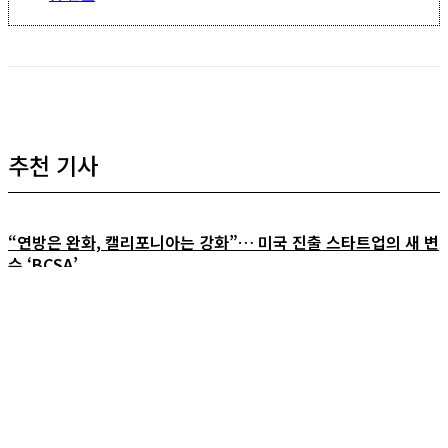
추천 기사
“연방은 완화, 캘리포니아는 강화”… 미국 진출 스타트업의 새 변
수 ‘BCSA’
김경열 주도락 대표 “한국 술자리 문화를 세계 무대에 올리겠다”
홍정화 만나당 대표 “약과는 약과, 전통 그대로 세계로 나가겠습